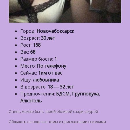
Город:
Новочебоксарск
Возраст:
30 лет
Рост:
168
Вес:
68
Размер бюста:
1
Место:
По телефону
Сейчас:
1км от вас
Ищу:
любовника
В возрасте:
18 — 32 лет
Предпочтения:
БДСМ, Групповуха,
Алкоголь
Очень желаю быть твоей ебливой сзади шкурой
Общаюсь на пошлые темы и приcланными снимками