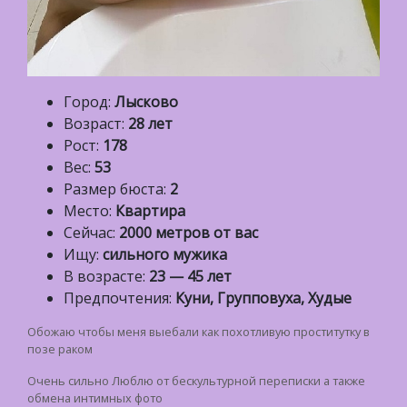
Город:
Лысково
Возраст:
28 лет
Рост:
178
Вес:
53
Размер бюста:
2
Место:
Квартира
Сейчас:
2000 метров от вас
Ищу:
сильного мужика
В возрасте:
23 — 45 лет
Предпочтения:
Куни, Групповуха, Худые
Обожаю чтобы меня выебали как похотливую проститутку в
позе раком
Очень сильно Люблю от бескультурной переписки а также
обмена интимных фото