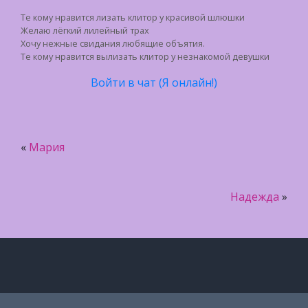
Те кому нравится лизать клитор у красивой шлюшки
Желаю лёгкий лилейный трах
Хочу нежные свидания любящие объятия.
Те кому нравится вылизать клитор у незнакомой девушки
Войти в чат (Я онлайн!)
«
Мария
Надежда
»