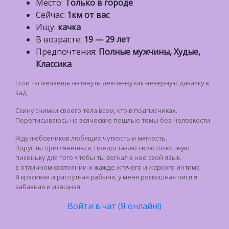
Место:
Только в городе
Сейчас:
1км от вас
Ищу:
качка
В возрасте:
19 — 29 лет
Предпочтения:
Полные мужчины, Худые,
Классика
Если ты желаешь натянуть девченку как неверную давалку в
зад
Скину снимки своего тела всем, кто в подписчиках.
Переписываюсь на всяческие пошлые темы без неловкости
Жду любовников любящих чуткость и мягкость.
Вдруг ты приглянешься, предоставлю свою шлюшную
писеньку для того чтобы ты вогнал в нее свой язык.
в отличном состоянии и жажде жгучего и жаркого интима
Я красивая и распутная рабыня, у меня роскошная пися я
забавная и изящная.
Войти в чат (Я онлайн!)